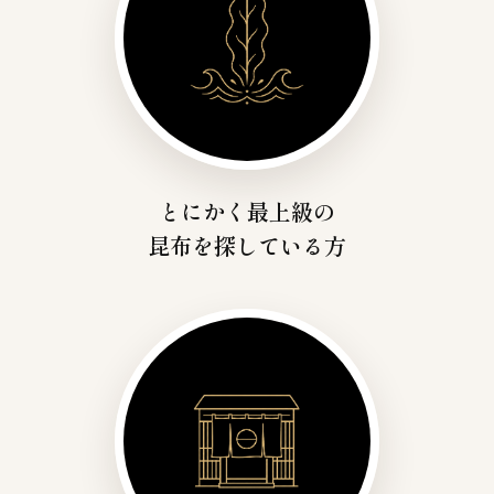
とにかく最上級の
昆布を探している方