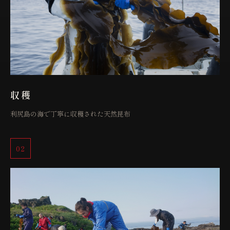
収穫
利尻島の海で丁寧に収穫された天然昆布
02