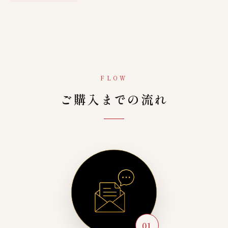
FLOW
ご購入までの流れ
01