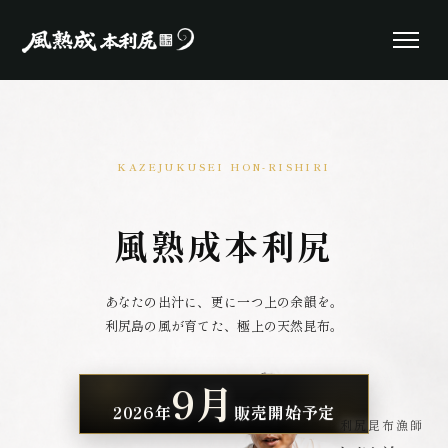
風熟成本利尻
風熟成本利尻
あなたの出汁に、更に一つ上の余韻を。
利尻島の風が育てた、極上の天然昆布。
9月
2026年
販売開始予定
利尻昆布漁師