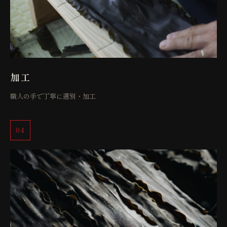
加工
職人の手で丁寧に選別・加工
04