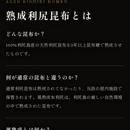
AGED RISHIRI KOMBU
熟成利尻昆布とは
どんな昆布か？
100%利尻島産の天然利尻昆布を3年以上昆布蔵で熟成させ
たものです。
何が通常の昆布と違うのか？
通常利尻昆布は熟成されてなかったり、当該の屋内施設で
保管されます。風熟成本利尻は、利尻島の厳しい自然環境
の中で熟成された昆布です。
風熟成とは何か？