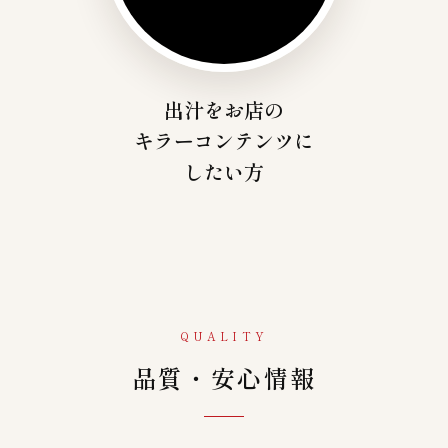
出汁をお店の
キラーコンテンツに
したい方
QUALITY
品質・安心情報