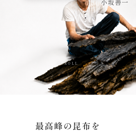
小坂善一
SCROLL
最高峰の昆布を