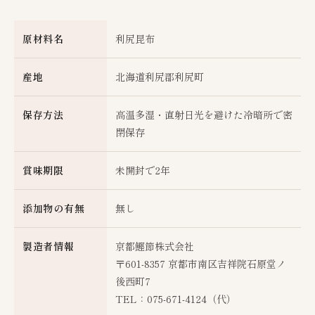
原材料名
利尻昆布
産地
北海道利尻郡利尻町
保存方法
高温多湿・直射日光を避けた冷暗所で密
閉保存
賞味期限
未開封で2年
添加物の有無
無し
製造者情報
京都鰹節株式会社
〒601-8357 京都市南区吉祥院石原堂ノ
後西町7
TEL：075-671-4124（代）