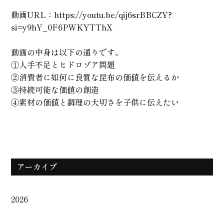
動画URL：
https://youtu.be/qij6srBBCZY?
si=y9hY_0F6PWKYTThX
動画の中身は以下の通りです。
①人手不足とヒドロゾア問題
②消費者に如何に良質な昆布の価値を伝えるか
③持続可能な価値の創造
④素材の価値と調理の大切さを子供に伝えたい
アーカイブ
2026