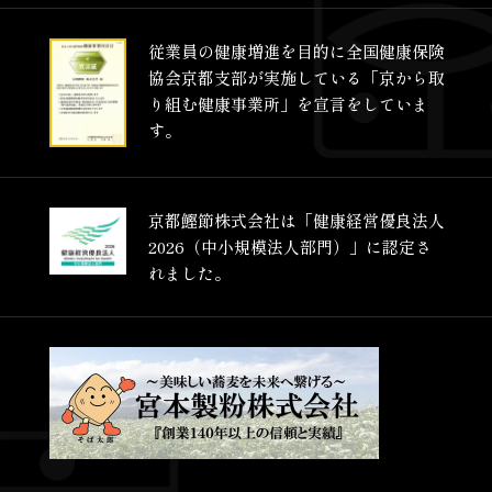
従業員の健康増進を目的に
全国健康保険
協会京都支部が
実施している
「京から取
り組む健康事業所」を
宣言をしていま
す。
京都鰹節株式会社は
「健康経営優良法人
2026
（中小規模法人部門）」に
認定さ
れました。