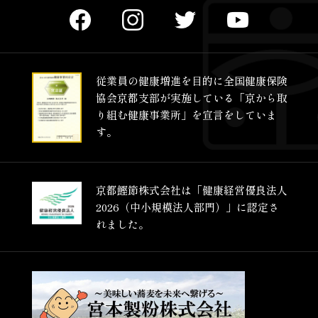
従業員の健康増進を目的に
全国健康保険
協会京都支部が
実施している
「京から取
り組む健康事業所」を
宣言をしていま
す。
京都鰹節株式会社は
「健康経営優良法人
2026
（中小規模法人部門）」に
認定さ
れました。